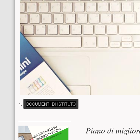
(PULSANTE PRESENTAZIONE)
DOCUMENTI DI ISTITUTO
Menu laterale
________________________
Contenuto pri
Piano di miglio