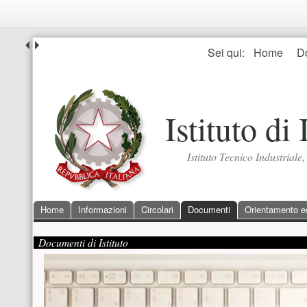
Seguici
Sei qui:
Home
D
Istituto di
Istituto Tecnico Industriale
Menu principale
Home
Informazioni
Circolari
Documenti
Orientamento ed 
Contenuto supplementare (superiore)
Presentazione
Documenti di Istituto