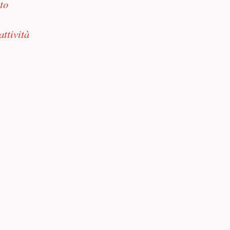
to
ttività
.
ti