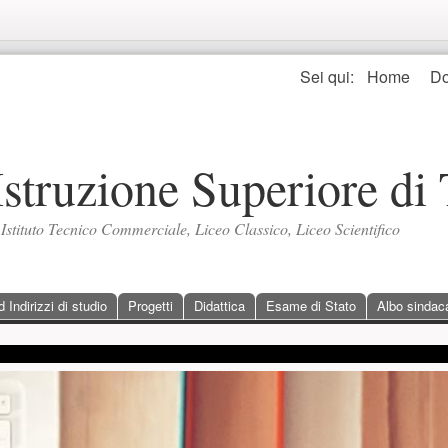
Seguici
Sei qui:
Home
Do
 Istruzione Superiore di 
, Istituto Tecnico Commerciale, Liceo Classico, Liceo Scientifico
Indirizzi di studio
Progetti
Didattica
Esame di Stato
Albo sindac