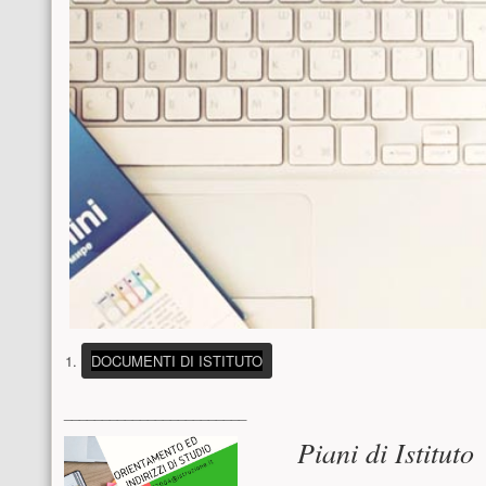
(PULSANTE PRESENTAZIONE)
DOCUMENTI DI ISTITUTO
Menu laterale
________________________
Contenuto pri
Piani di Istituto