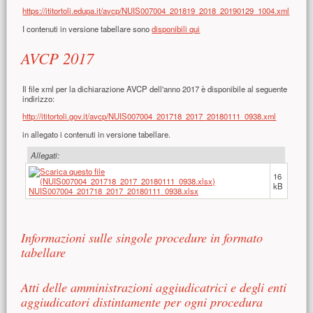
https://ititortoli.edupa.it/avcp/NUIS007004_201819_2018_20190129_1004.xml
I contenuti in versione tabellare sono
disponibili qui
AVCP 2017
Il file xml per la dichiarazione AVCP dell'anno 2017 è disponibile al seguente
indirizzo:
http://ititortoli.gov.it/avcp/
NUIS007004_201718_2017_
20180111_0938.xml
in allegato i contenuti in versione tabellare.
Allegati:
16
kB
NUIS007004_201718_2017_20180111_0938.xlsx
Informazioni sulle singole procedure in formato
tabellare
Atti delle amministrazioni aggiudicatrici e degli enti
aggiudicatori distintamente per ogni procedura