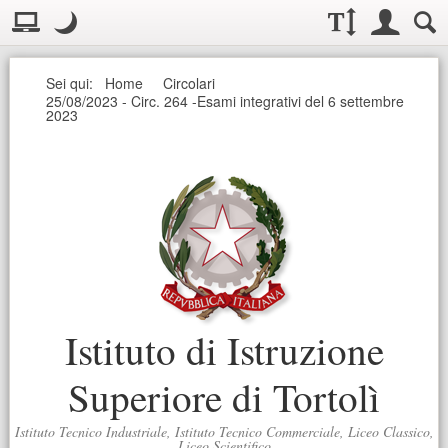
Visualizzazione:
Casella deg
Layout normale. Passa alla modalità desktop
Modo notte
.
Modo notte: questa modalità imposta un basso contrasto. Aumenta
Dimensioni testo:
Accesso uten
Ricerc
Seguici
Sei qui:
Home
Circolari
25/08/2023 - Circ. 264 -Esami integrativi del 6 settembre
2023
Istituto di Istruzione
Superiore di Tortolì
Istituto Tecnico Industriale, Istituto Tecnico Commerciale, Liceo Classico,
Liceo Scientifico