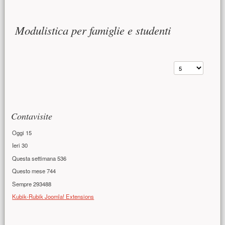
Contenuto principale
Modulistica per famiglie e studenti
Visualizza n.
Risorse aggiuntive (colonna di destra)
Contavisite
Oggi
15
Ieri
30
Questa settimana
536
Questo mese
744
Sempre
293488
Kubik-Rubik Joomla! Extensions
Presentazione