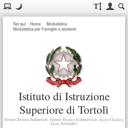
Visualizzazione:
Casella deg
Layout normale. Passa alla modalità desktop
Modo notte
.
Modo notte: questa modalità imposta un basso contrasto. Aumenta
Dimensioni testo:
Accesso uten
Ricerc
Seguici
Sei qui:
Home
Modulistica
Modulistica per Famiglie e studenti
Istituto di Istruzione
Superiore di Tortolì
Istituto Tecnico Industriale, Istituto Tecnico Commerciale, Liceo Classico,
Liceo Scientifico