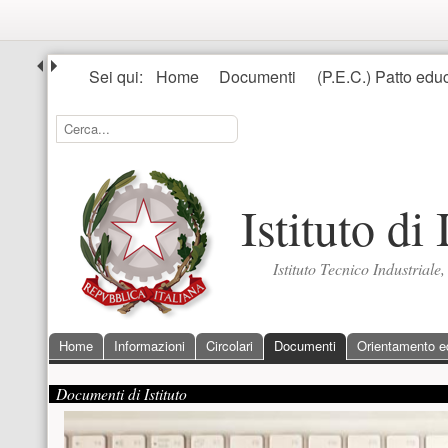
Seguici
Sei qui:
Home
Documenti
(P.E.C.) Patto educ
Ricerca
Cerca...
Istituto di
Istituto Tecnico Industriale
Menu principale
Home
Informazioni
Circolari
Documenti
Orientamento ed 
Contenuto supplementare (superiore)
Presentazione
Documenti di Istituto