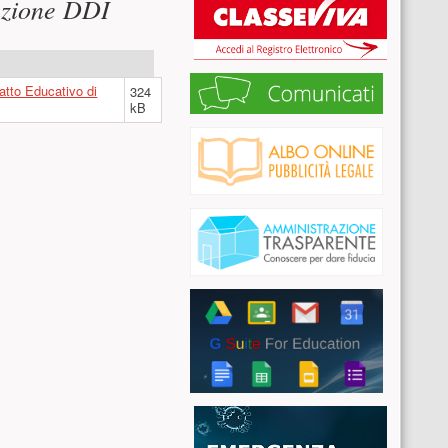
razione DDI
atto Educativo di
324
kB