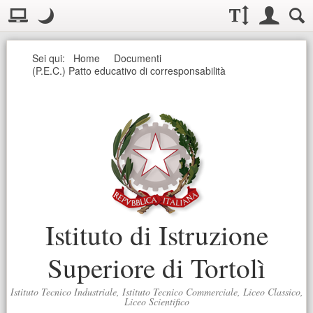
Visualizzazione:
Casella deg
Layout normale. Passa alla modalità desktop
Modo notte
.
Modo notte: questa modalità imposta un basso contrasto. Aumenta
Dimensioni testo:
Accesso uten
Ricerc
Seguici
Sei qui:
Home
Documenti
(P.E.C.) Patto educativo di corresponsabilità
Istituto di Istruzione
Superiore di Tortolì
Istituto Tecnico Industriale, Istituto Tecnico Commerciale, Liceo Classico,
Liceo Scientifico