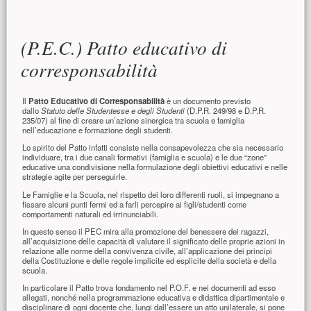
Contenuto principale
(P.E.C.) Patto educativo di
corresponsabilità
Il
Patto Educativo di Corresponsabilità
è un documento previsto
dallo
Statuto delle Studentesse e degli Studenti
(D.P.R. 249/98 e D.P.R.
235/07) al fine di creare un’azione sinergica tra scuola e famiglia
nell’educazione e formazione degli studenti.
Lo spirito del Patto infatti consiste nella consapevolezza che sia necessario
individuare, tra i due canali formativi (famiglia e scuola) e le due “zone”
educative una condivisione nella formulazione degli obiettivi educativi e nelle
strategie agite per perseguirle.
Le Famiglie e la Scuola, nel rispetto dei loro differenti ruoli, si impegnano a
fissare alcuni punti fermi ed a farli percepire ai figli/studenti come
comportamenti naturali ed irrinunciabili.
In questo senso il PEC mira alla promozione del benessere dei ragazzi,
all’acquisizione delle capacità di valutare il significato delle proprie azioni in
relazione alle norme della convivenza civile, all’applicazione dei principi
della Costituzione e delle regole implicite ed esplicite della società e della
scuola.
In particolare il Patto trova fondamento nel P.O.F. e nei documenti ad esso
allegati, nonché nella programmazione educativa e didattica dipartimentale e
disciplinare di ogni docente che, lungi dall’essere un atto unilaterale, si pone