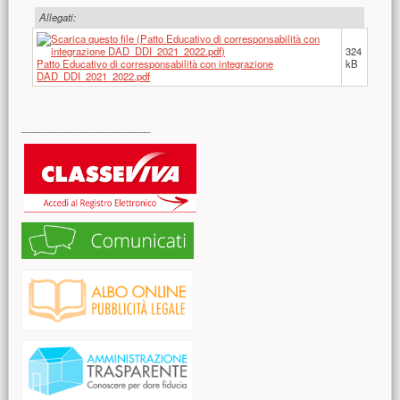
Allegati:
324
Patto Educativo di corresponsabilità con integrazione
kB
DAD_DDI_2021_2022.pdf
Risorse aggiuntive (colonna di destra)
________________________