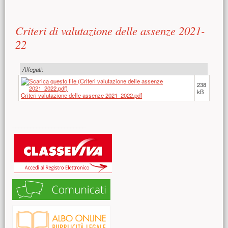
Contenuto principale
Criteri di valutazione delle assenze 2021-
22
Allegati:
238
kB
Criteri valutazione delle assenze 2021_2022.pdf
Risorse aggiuntive (colonna di destra)
________________________