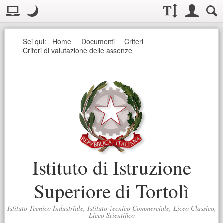
Visualizzazione:
Casella deg
Layout normale. Passa alla modalità desktop
Modo notte
.
Modo notte: questa modalità imposta un basso contrasto. Aumenta
Dimensioni testo:
Accesso uten
Ricerc
Seguici
Sei qui:
Home
Documenti
Criteri
Criteri di valutazione delle assenze
Istituto di Istruzione
Superiore di Tortolì
Istituto Tecnico Industriale, Istituto Tecnico Commerciale, Liceo Classico,
Liceo Scientifico