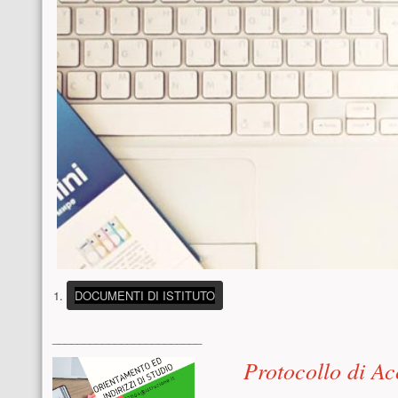
(PULSANTE PRESENTAZIONE)
DOCUMENTI DI ISTITUTO
Menu laterale
________________________
Contenuto pri
Protocollo di Ac