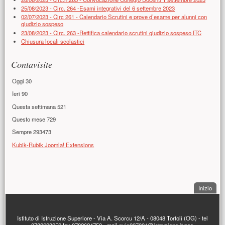
25/08/2023 - Circ. 264 -Esami integrativi del 6 settembre 2023
02/07/2023 - Circ 261 - Calendario Scrutini e prove d’esame per alunni con
giudizio sospeso
23/08/2023 - Circ. 263 -Rettifica calendario scrutini giudizio sospeso ITC
Chiusura locali scolastici
Contavisite
Oggi
30
Ieri
90
Questa settimana
521
Questo mese
729
Sempre
293473
Kubik-Rubik Joomla! Extensions
Presentazione
. Sal
Inizio
PIÈ DI PAGINA
Istituto di Istruzione Superiore - Via A. Scorcu 12/A - 08048 Tortolì (OG) - tel
0782623252 fax 0782624750 - mail
nuis007004@istruzione.it
pec