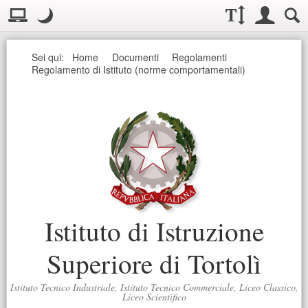
Visualizzazione:
Casella deg
Layout normale. Passa alla modalità desktop
Modo notte
.
Modo notte: questa modalità imposta un basso contrasto. Aumenta
Dimensioni testo:
Accesso uten
Ricerc
Seguici
Sei qui:
Home
Documenti
Regolamenti
Regolamento di Istituto (norme comportamentali)
Istituto di Istruzione
Superiore di Tortolì
Istituto Tecnico Industriale, Istituto Tecnico Commerciale, Liceo Classico,
Liceo Scientifico