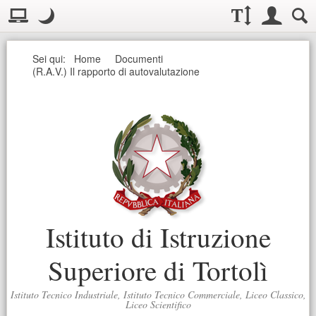
Visualizzazione:
Casella deg
Layout normale. Passa alla modalità desktop
Modo notte
.
Modo notte: questa modalità imposta un basso contrasto. Aumenta
Dimensioni testo:
Accesso uten
Ricerc
Seguici
Sei qui:
Home
Documenti
(R.A.V.) Il rapporto di autovalutazione
Istituto di Istruzione
Superiore di Tortolì
Istituto Tecnico Industriale, Istituto Tecnico Commerciale, Liceo Classico,
Liceo Scientifico