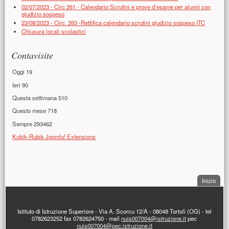
02/07/2023 - Circ 261 - Calendario Scrutini e prove d’esame per alunni con
giudizio sospeso
23/08/2023 - Circ. 263 -Rettifica calendario scrutini giudizio sospeso ITC
Chiusura locali scolastici
Contavisite
Oggi
19
Ieri
90
Questa settimana
510
Questo mese
718
Sempre
293462
Kubik-Rubik Joomla! Extensions
Presentazione
. Sal
Inizio
PIÈ DI PAGINA
Istituto di Istruzione Superiore - Via A. Scorcu 12/A - 08048 Tortolì (OG) - tel
0782623252 fax 0782624750 - mail
nuis007004@istruzione.it
pec
nuis007004@pec.istruzione.it