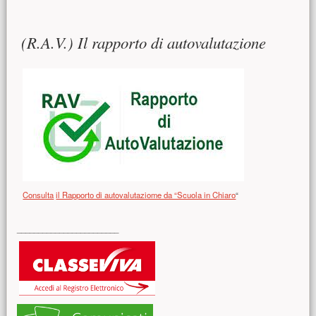
Contenuto principale
(R.A.V.) Il rapporto di autovalutazione
Consulta
il Rapporto di autovalutaziome da “Scuola in Chiaro
“
Risorse aggiuntive (colonna di destra)
________________________