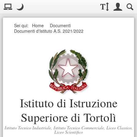
Visualizzazione:
Casella deg
Layout normale. Passa alla modalità desktop
Modo notte
.
Modo notte: questa modalità imposta un basso contrasto. Aumenta
Dimensioni testo:
Accesso uten
Ricerc
Seguici
Sei qui:
Home
Documenti
Documenti d'Istituto A.S. 2021/2022
Istituto di Istruzione
Superiore di Tortolì
Istituto Tecnico Industriale, Istituto Tecnico Commerciale, Liceo Classico,
Liceo Scientifico