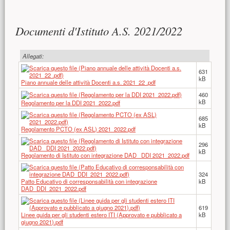
Contenuto principale
Documenti d'Istituto A.S. 2021/2022
Allegati:
631
kB
Piano annuale delle attività Docenti a.s. 2021_22 .pdf
460
kB
Regolamento per la DDI 2021_2022.pdf
685
kB
Regolamento PCTO (ex ASL) 2021_2022.pdf
296
kB
Regolamento di Istituto con integrazione DAD_ DDI 2021_2022.pdf
324
Patto Educativo di corresponsabilità con integrazione
kB
DAD_DDI_2021_2022.pdf
619
Linee guida per gli studenti estero ITI (Approvato e pubblicato a
kB
giugno 2021).pdf