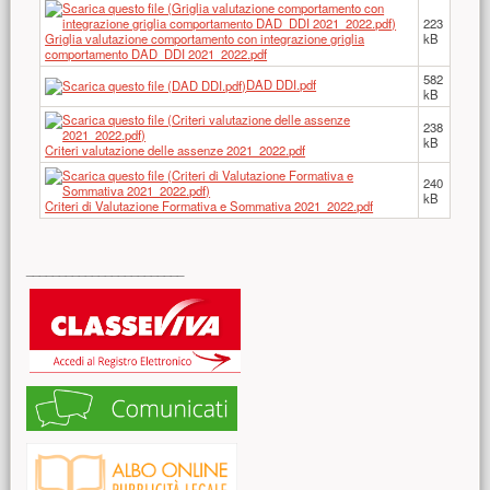
223
Griglia valutazione comportamento con integrazione griglia
kB
comportamento DAD_DDI 2021_2022.pdf
582
DAD DDI.pdf
kB
238
kB
Criteri valutazione delle assenze 2021_2022.pdf
240
kB
Criteri di Valutazione Formativa e Sommativa 2021_2022.pdf
Risorse aggiuntive (colonna di destra)
________________________