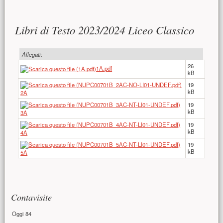
Contenuto principale
Libri di Testo 2023/2024 Liceo Classico
Allegati:
26
1A.pdf
kB
19
kB
2A
19
kB
3A
19
kB
4A
19
kB
5A
Risorse aggiuntive (colonna di destra)
Contavisite
Oggi
84