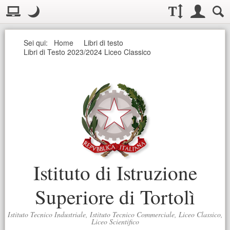
Visualizzazione:
Casella deg
Layout normale. Passa alla modalità desktop
Modo notte
.
Modo notte: questa modalità imposta un basso contrasto. Aumenta
Dimensioni testo:
Accesso uten
Ricerc
Seguici
Sei qui:
Home
Libri di testo
Libri di Testo 2023/2024 Liceo Classico
Istituto di Istruzione
Superiore di Tortolì
Istituto Tecnico Industriale, Istituto Tecnico Commerciale, Liceo Classico,
Liceo Scientifico